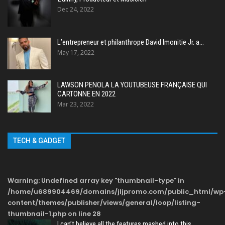
Dec 24, 2022
L’entrepreneur et philanthrope David Imonitie Jr. a…
May 17, 2022
LAWSON PENOLA LA YOUTUBEUSE FRANÇAISE QUI
CARTONNE EN 2022
Mar 23, 2022
TECH & GADGET
Warning
: Undefined array key "thumbnail-type" in
/home/u689904469/domains/jljpromo.com/public_html/wp
content/themes/publisher/views/general/loop/listing-
thumbnail-1.php
on line
28
I can’t believe all the features mashed into this…