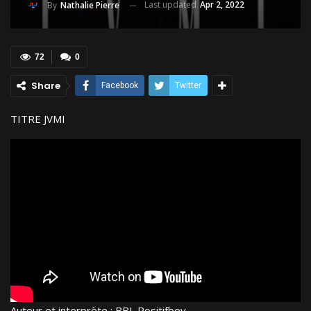
Last updated
Apr 2, 2022
By
Nathalie Pierre
72
0
Share
Facebook
Twitter
TITRE JVMI
Auteur et interprète : BBL Positifboy