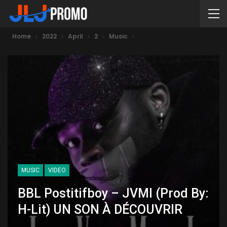
Home
2022
April
2
Music
MUSIC
VIDEO
BBL Postitifboy – JVMI (prod By:
H-Lit) UN SON À DÉCOUVRIR