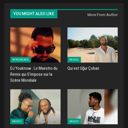
YOU MIGHT ALSO LIKE
More From Author
AFROBEATS
MUSIC
DJ Youknow : Le Maestro du
Qui est Uğur Çoban
Remix qui S’impose sur la
Scène Mondiale
MUSIC
MUSIC