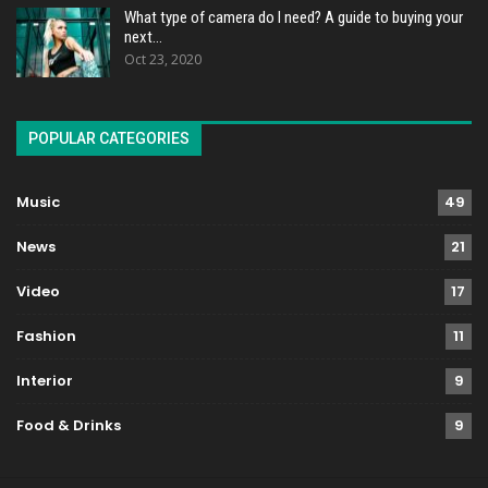
What type of camera do I need? A guide to buying your
next…
Oct 23, 2020
POPULAR CATEGORIES
Music
49
News
21
Video
17
Fashion
11
Interior
9
Food & Drinks
9