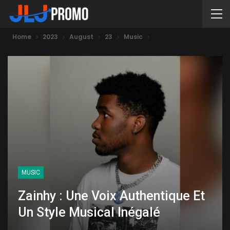
Home
2023
August
23
Music
MUSIC
Zainhy : Une Voix Authentique Et
Un Style Musical Inégalé