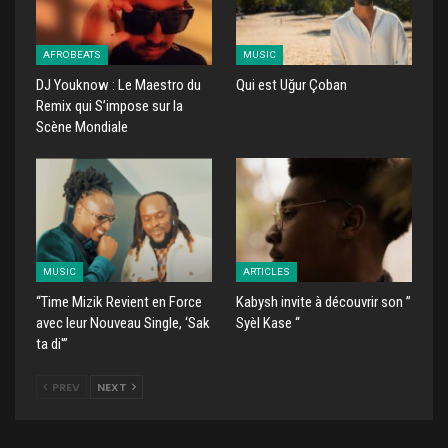
AFROBEATS
MUSIC
DJ Youknow : Le Maestro du
Qui est Uğur Çoban
Remix qui S’impose sur la
Scène Mondiale
MUSIC
ARTICLES
“Time Mizik Revient en Force
Kabysh invite à découvrir son ”
avec leur Nouveau Single, ‘Sak
Syèl Kase “
ta di'”
PREV
NEXT