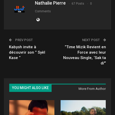
Nathalie Pierre
67 Posts
0
Comments
PREV POST
NEXT POST
Kabysh invite à
“Time Mizik Revient en
découvrir son ” Syèl
Force avec leur
Kase “
Nouveau Single, ‘Sak ta
di'”
YOU MIGHT ALSO LIKE
More From Author