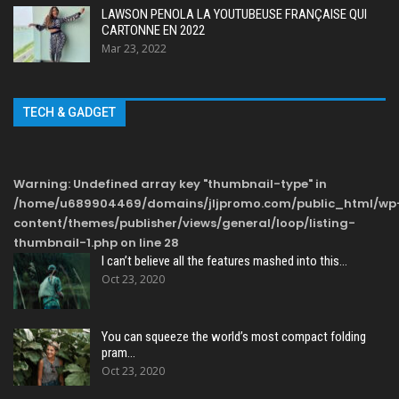
LAWSON PENOLA LA YOUTUBEUSE FRANÇAISE QUI
CARTONNE EN 2022
Mar 23, 2022
TECH & GADGET
Warning
: Undefined array key "thumbnail-type" in
/home/u689904469/domains/jljpromo.com/public_html/wp
content/themes/publisher/views/general/loop/listing-
thumbnail-1.php
on line
28
I can’t believe all the features mashed into this…
Oct 23, 2020
You can squeeze the world’s most compact folding
pram…
Oct 23, 2020