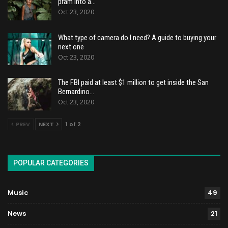
pram into a…
Oct 23, 2020
What type of camera do I need? A guide to buying your
next one
Oct 23, 2020
The FBI paid at least $1 million to get inside the San
Bernardino…
Oct 23, 2020
PREV
NEXT
1 of 2
POPULAR CATEGORIES
Music
49
News
21