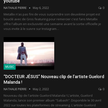
youtube
NATHALIE PIERRE
May 6, 2022
0
Metallix n'as pas fini de vous surprendre son deuxième projet est
bouclé avec de Gros featuring pour remercier c'est fans Metallix
offre l'album en exclusivité une semaine avant la sortie officielle je
vous invite à le suivre sur Instagram
…
MUSIC
“DOCTEUR JÉSUS” Nouveau clip de l’artiste Guelord
Malanda !
NATHALIE PIERRE
May 2, 2022
0
Nouveau clip de l'artiste Guelord Malanda !
L'artiste, Guelord
Malanda, lance son premier album "Sabaoh". Disponible le 30 avril
2022 sur toutes les plateformes de streaming.
L'artiste Guelord