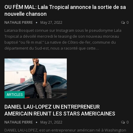
OU FÈM MAL: Lala Tropical annonce la sortie de sa
nouvelle chanson
NATHALIE PIERRE
May 27, 2022
0
Latania Bosquet connue sur Instagram sous le pseudonyme Lala
Tropical a dévoilé mercredi le teasing de son nouveau morceau
baptisé “ou fè m mal.” La native de Côtes-de-fer, commune du
département du Sud-est, nous a raconté que cette
…
ARTICLES
DANIEL LAU-LOPEZ UN ENTREPRENEUR
AMERICAIN REUNIT LES STARS AMERICAINES
NATHALIE PIERRE
May 21, 2022
0
DANIEL LAU-LOPEZ, est un entrepreneur américain né à Washington