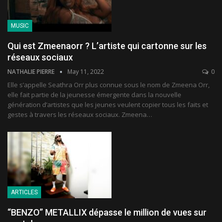
MUSIC
Qui est Zmeenaorr ? L’artiste qui cartonne sur les
réseaux sociaux
NATHALIE PIERRE
May 11, 2022
0
Elle s’appelle Seathra Orr plus connue sous le nom de Zmeena Orr,
elle fait partie de la jeunesse émergente dans la nouvelle
génération d’artistes que les jeunes veulent copier tous les faits et
gestes à travers les réseaux sociaux. Zmeena
…
ARTICLES
“BENZO” METALLIX dépasse le million de vues sur