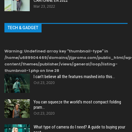
CARTONNE EN 2022
Mar 23, 2022
TECH & GADGET
Warning
: Undefined array key "thumbnail-type" in
/home/u689904469/domains/jljpromo.com/public_html/wp
content/themes/publisher/views/general/loop/listing-
thumbnail-1.php
on line
28
I can’t believe all the features mashed into this…
Oct 23, 2020
You can squeeze the world’s most compact folding
pram…
Oct 23, 2020
What type of camera do I need? A guide to buying your