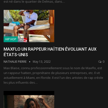
est né dans le quartier de Delmas, dans
…
HIP HOP
MAXFLO UN RAPPEUR HAÏTIEN ÉVOLUANT AUX
ÉTATS-UNIS
NATHALIE PIERRE
May 13, 2022
0
Max Blaise, connu professionnellement sous le nom de MaxFlo, est
un rappeur haïtien, propriétaire de plusieurs entreprises, etc. Il vit
actuellement à Miami, en Floride. Il est l'un des artistes de rap créole
les plus influents des
…