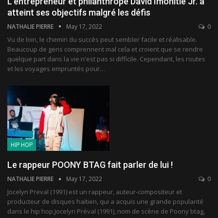
L’entrepreneur et philanthrope David Imonitie Jr. a
atteint ses objectifs malgré les défis
NATHALIE PIERRE
May 17, 2022
0
Vu de loin, le chemin du succès peut sembler facile et réalisable.
Beaucoup de gens comprennent mal cela et croient que se rendre
quelque part dans la vie n'est pas si difficile. Cependant, les routes
et les voyages empruntés pour
…
HIP HOP
Le rappeur POONY BTAG fait parler de lui !
NATHALIE PIERRE
May 17, 2022
0
Jocelyn Preval (1991) est un rappeur, auteur-compositeur et
producteur de disques haïtien, qui a acquis une grande popularité
dans le hip hop.Jocelyn Préval (1991), nom de scène de Poony btag,