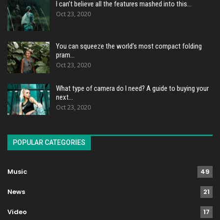
I can’t believe all the features mashed into this…
Oct 23, 2020
You can squeeze the world’s most compact folding
pram…
Oct 23, 2020
What type of camera do I need? A guide to buying your
next…
Oct 23, 2020
POPULAR CATEGORIES
Music
49
News
21
Video
17