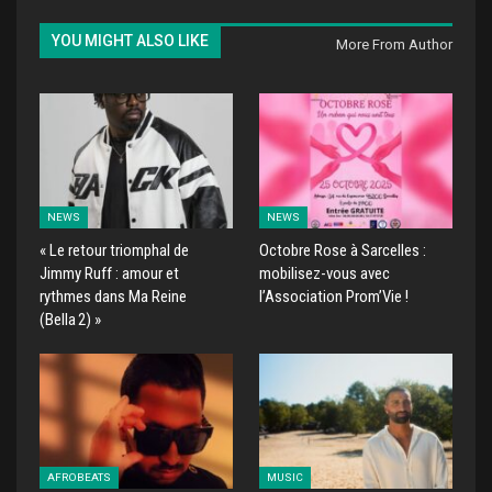
YOU MIGHT ALSO LIKE
More From Author
NEWS
NEWS
« Le retour triomphal de
Octobre Rose à Sarcelles :
Jimmy Ruff : amour et
mobilisez-vous avec
rythmes dans Ma Reine
l’Association Prom’Vie !
(Bella 2) »
AFROBEATS
MUSIC