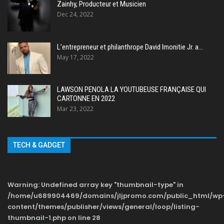
Zainhy, Producteur et Musicien
Dec 24, 2022
L’entrepreneur et philanthrope David Imonitie Jr. a…
May 17, 2022
LAWSON PENOLA LA YOUTUBEUSE FRANÇAISE QUI
CARTONNE EN 2022
Mar 23, 2022
TECH & GADGET
Warning
: Undefined array key "thumbnail-type" in
/home/u689904469/domains/jljpromo.com/public_html/wp
content/themes/publisher/views/general/loop/listing-
thumbnail-1.php
on line
28