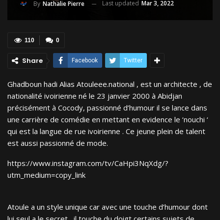
Last updated
Mar 3, 2022
By
Nathalie Pierre
110
0
Share
Facebook
Twitter
Ghadboun hadi Alias Atouleee.national , est un architecte , de
nationalité ivoirienne né le 23 janvier 2000 à Abidjan
précisément à Cocody, passionné d’humour il se lance dans
une carrière de comédie en mettant en evidence le ‘nouchi ‘
qui est la langue de rue ivoirienne . Ce jeune plein de talent
est aussi passionné de mode.
https://www.instagram.com/tv/CaHpi3NqXdg/?
utm_medium=copy_link
Atoule a un style unique car avec une touche d’humour dont
lui seul a le secret , il touche du doigt certains sujets de